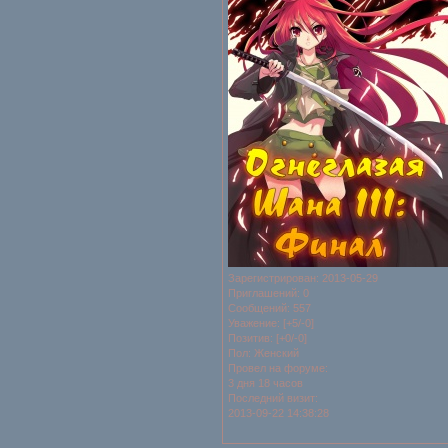
Зарегистрирован
: 2013-05-29
Приглашений:
0
Сообщений:
557
Уважение:
[+5/-0]
Позитив:
[+0/-0]
Пол:
Женский
Провел на форуме:
3 дня 18 часов
Последний визит:
2013-09-22 14:38:28