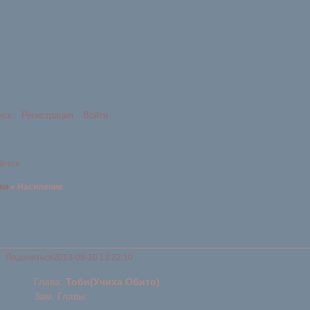
иск
Регистрация
Войти
уйтесь
.
ки
»
Насиление
Поделиться
2013-08-10 13:22:10
Глава:
Тоби(Учиха Обито)
Зам. Главы: