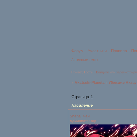
Форум
Участники
Правила
По
Активные темы
Привет, Гость!
Войдите
или
зарегистрир
»
Akatsuki-Planeta
»
Убежиже Акацу
Страница:
1
Насиление
Shana_Чан
Администратор