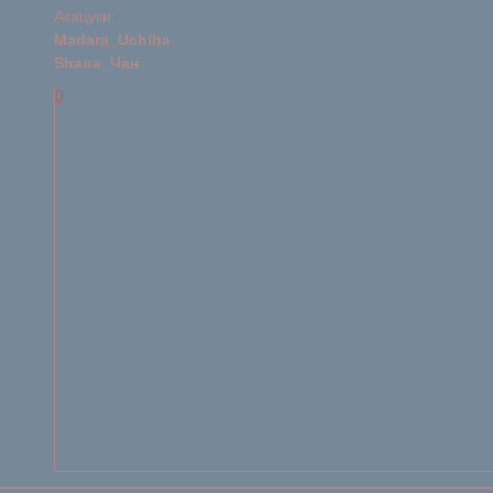
Акацуки:
Madara_Uchiha
Shana_Чан
0