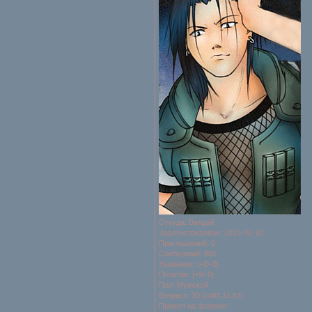
Откуда:
Валдай
Зарегистрирован
: 2013-02-10
Приглашений:
0
Сообщений:
881
Уважение:
[+2/-0]
Позитив:
[+9/-0]
Пол:
Мужской
Возраст:
30
[1995-11-03]
Провел на форуме: