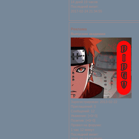
14 дней 19 часов
Последний визит:
2017-02-24 21:34:55
Реклама
Выпусник академии
Зарегистрирован
: 2013-02-22
Приглашений:
0
Сообщений:
12
Уважение:
[+0/-0]
Позитив:
[+0/-0]
Провел на форуме:
1 час 12 минут
Последний визит: