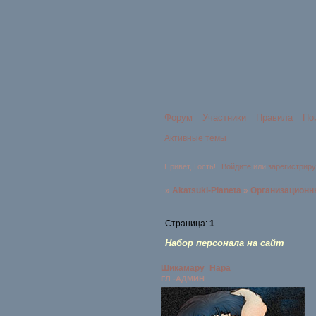
Форум
Участники
Правила
По
Активные темы
Привет, Гость!
Войдите
или
зарегистрир
»
Akatsuki-Planeta
»
Организационн
Страница:
1
Набор персонала на сайт
Шикамару_Нара
ГЛ -АДМИН