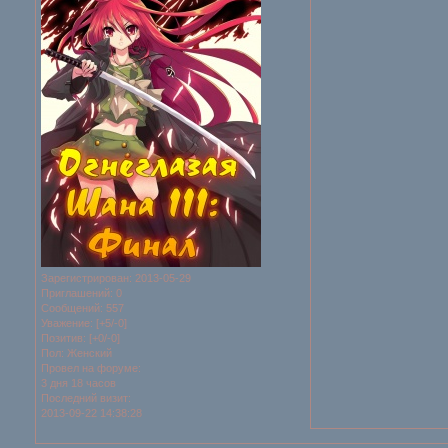
Зарегистрирован
: 2013-05-29
Приглашений:
0
Сообщений:
557
Уважение:
[+5/-0]
Позитив:
[+0/-0]
Пол:
Женский
Провел на форуме:
3 дня 18 часов
Последний визит:
2013-09-22 14:38:28