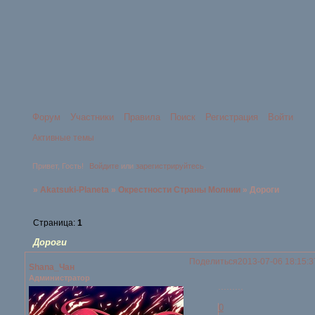
Форум
Участники
Правила
Поиск
Регистрация
Войти
Активные темы
Привет, Гость!
Войдите
или
зарегистрируйтесь
.
»
Akatsuki-Planeta
»
Окрестности Страны Молнии
»
Дороги
Страница:
1
Дороги
Поделиться
2013-07-06 18:15:3
Shana_Чан
Администратор
.........
0