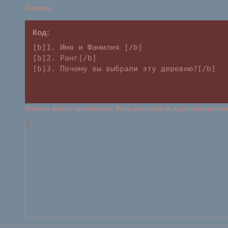
Заявка:
Код:
[b]1. Имя и Фамилия [/b]

[b]2. Ранг[/b]

[b]3. Почему вы выбрали эту деревню?[/b]
Заявку могут принимать Каге деревни и администратор
0