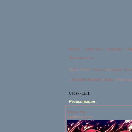
Форум
Участники
Правила
По
Активные темы
Привет, Гость!
Войдите
или
зарегистрир
»
Akatsuki-Planeta
»
Кумо
»
Регистр
Страница:
1
Регистрация
Shana_Чан
Администратор