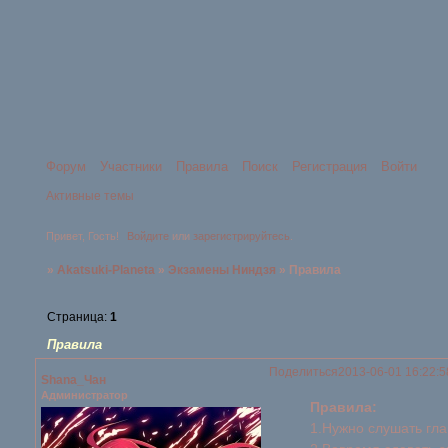
Форум
Участники
Правила
Поиск
Регистрация
Войти
Активные темы
Привет, Гость!
Войдите
или
зарегистрируйтесь
.
»
Akatsuki-Planeta
»
Экзамены Ниндзя
»
Правила
Страница:
1
Правила
Поделиться
2013-06-01 16:22:5
Shana_Чан
Администратор
Правила:
1.Нужно слушать гла