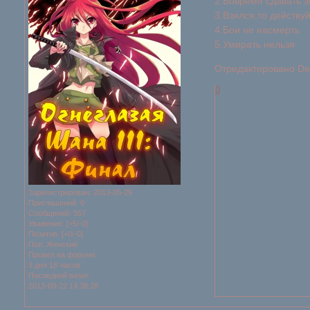
2.Вовремя сдавать э
3.Взялся,то действуй
4.Бои не насмерть
5.Умирать нельзя
Отредактировано Dei
0
Зарегистрирован
: 2013-05-29
Приглашений:
0
Сообщений:
557
Уважение:
[+5/-0]
Позитив:
[+0/-0]
Пол:
Женский
Провел на форуме:
3 дня 18 часов
Последний визит:
2013-09-22 14:38:28