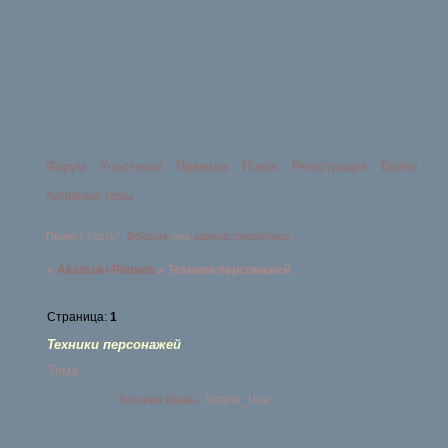
Форум
Участники
Правила
Поиск
Регистрация
Войти
Активные темы
Привет, Гость!
Войдите
или
зарегистрируйтесь
.
»
Akatsuki-Planeta
»
Техники персонажей
Страница:
1
Техники персонажей
Тема
Техники Шаны
Shana_Чан