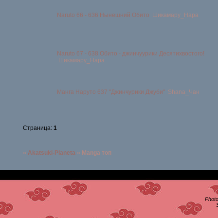
Naruto 66 - 636 Нынешний Обито
Шикамару_Нара
Naruto 67 - 638 Обито - джинчуурики Десятихвостого!
Шикамару_Нара
Манга Наруто 637 "Джинчурики Джуби"
Shana_Чан
Страница:
1
»
Akatsuki-Planeta
»
Manga топ
Photo